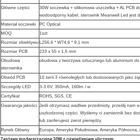
Główne części
30W soczewka + silikonowa uszczelka + AL PCB d
wodoodporny kabel, sterownik Meanwell Led jest 
Materiał soczewki
PC Optical
MOQ
1szt
Rozmiar obiektywu
L256,6 * W74,6 * 9,1 mm
Rozmiar PCB
233 x 55 x 1,5 mm
Obudowa
obudowa z tworzywa sztucznego lub aluminium do
sterownika
Obwód PCB
10 serii 3 równoległych lub dostosowanych jako żąd
Szczegóły LED
3-3.6V, 350mA, 160lm / w
Certyfikat
ROHS, SGS, CE
Gwarancja jakości
Jeśli otrzymasz wadliwe przedmioty, prześlij nam 
uszkodzonej części.
Wyślemy ci zamiennik bez dod
lub zaoferujesz zwrot pieniędzy.
Rynek Główny
Europa, Ameryka Południowa, Ameryka Północna, 
Zestawy modernizacyjne 30W z oświetleniem ulicznym: