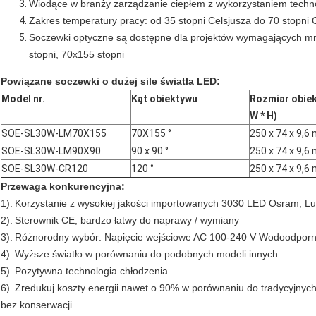
Wiodące w branży zarządzanie ciepłem z wykorzystaniem techno
Zakres temperatury pracy: od 35 stopni Celsjusza do 70 stopni 
Soczewki optyczne są dostępne dla projektów wymagających mnie
stopni, 70x155 stopni
Powiązane soczewki o dużej sile światła LED:
Model nr.
Kąt obiektywu
Rozmiar obiek
W * H)
SOE-SL30W-LM70X155
70X155 °
250 x 74 x 9,6
SOE-SL30W-LM90X90
90 x 90 °
250 x 74 x 9,6
SOE-SL30W-CR120
120 °
250 x 74 x 9,6
Przewaga konkurencyjna:
1).
Korzystanie z wysokiej jakości importowanych 3030 LED Osram, L
2).
Sterownik CE, bardzo łatwy do naprawy / wymiany
3).
Różnorodny wybór: Napięcie wejściowe AC 100-240 V Wodoodporn
4).
Wyższe światło w porównaniu do podobnych modeli innych
5).
Pozytywna technologia chłodzenia
6).
Zredukuj koszty energii nawet o 90% w porównaniu do tradycyjnych
bez konserwacji