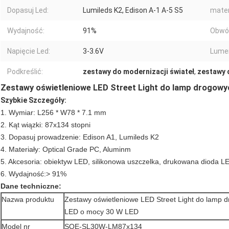
Dopasuj Led:
Lumileds K2, Edison A-1 A-5 S5
mater
Wydajność:
91%
Obwó
Napięcie Led:
3-3.6V
Lume
Podkreślić:
zestawy do modernizacji świateł
,
zestawy 
Zestawy oświetleniowe LED Street Light do lamp drogowy
Szybkie Szczegóły:
1. Wymiar: L256 * W78 * 7.1 mm
2. Kąt wiązki: 87x134 stopni
3. Dopasuj prowadzenie: Edison A1, Lumileds K2
4. Materiały: Optical Grade PC, Aluminm
5. Akcesoria: obiektyw LED, silikonowa uszczelka, drukowana dioda L
6.
Wydajność:> 91%
Dane techniczne:
Nazwa produktu
Zestawy oświetleniowe LED Street Light do lamp 
LED o mocy 30 W LED
Model nr
SOE-SL30W-LM87x134