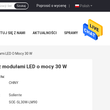
Poprosić o wycenę
|
Polish
Szukaj
UJ SIĘ Z NAMI
AKTUALNOŚCI
SPRAWY
ami LED O Mocy 30 W
 z modułami LED o mocy 30 W
tu:
CHINY
:
Sollente
SOE-SL30W-LM90