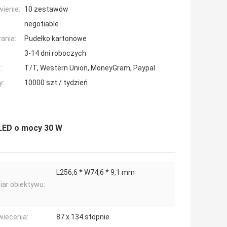
ienie:
10 zestawów
negotiable
ania:
Pudełko kartonowe
3-14 dni roboczych
:
T/T, Western Union, MoneyGram, Paypal
y:
10000 szt / tydzień
LED o mocy 30 W
L256,6 * W74,6 * 9,1 mm
ar obiektywu:
wiecenia:
87 x 134 stopnie