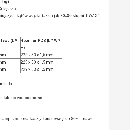
logii
Celsjusza.
jszych kątów wiązki, takich jak 90x90 stopni, 87x134
tywu (L *
Rozmiar PCB (L * W *
H)
 mm
228 x 53 x 1,5 mm
 mm
229 x 53 x 1,5 mm
 mm
229 x 53 x 1,5 mm
umileds
e lub nie wodoodporne
 lamp, zmniejsz koszty konserwacji do 90%, prawie