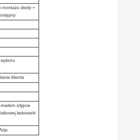
o montażu diody +
dostępny
 wyboru
anie klienta
e-mailem zdjęcie
atkowej ładowarki
Azja