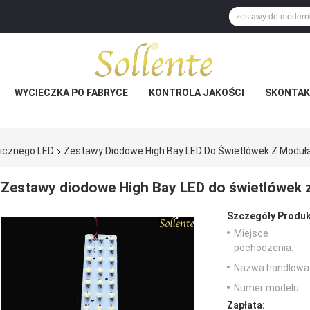
WYCIECZKA PO FABRYCE
KONTROLA JAKOŚCI
SKONTAKT
licznego LED
Zestawy Diodowe High Bay LED Do Świetlówek Z Moduł
Zestawy diodowe High Bay LED do świetlówek
Szczegóły Produk
Miejsce
pochodzenia:
Nazwa handlowa
Numer modelu:
Zapłata: