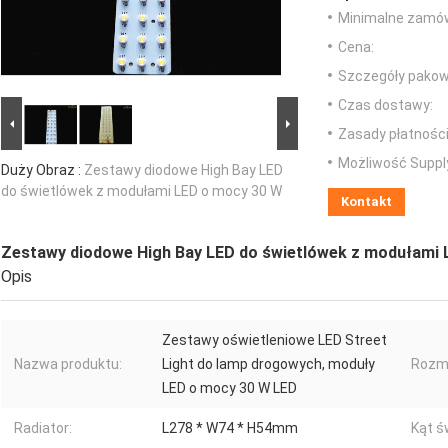
Minimalne zamów
Cena:
Szczegóły pakow
Czas dostawy:
Zasady płatności
Możliwość Suppl
Duży Obraz :
Zestawy diodowe High Bay LED
do świetlówek z modułami LED o mocy 30 W
Kontakt
Zestawy diodowe High Bay LED do świetlówek z modułami 
Opis
Zestawy oświetleniowe LED Street
Nazwa produktu:
Light do lamp drogowych, moduły
Rozmi
LED o mocy 30 W LED
Radiator:
L278 * W74 * H54mm
Kąt ś