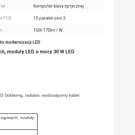
iał:
Komputer klasy optycznej
d PCB:
10 paraleli serii 3
n:
160l-170lm / W
do modernizacji LED
ch, moduły LED o mocy 30 W LED
ED Soldeirng, radiator, wodoodporny kabel
drogowych, moduły