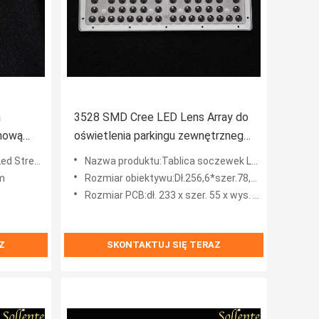
a
3528 SMD Cree LED Lens Array do
onową
oświetlenia parkingu zewnętrznego
100W
eet Light
Nazwa produktu:Tablica soczewek LED do oświetlenia zewnętrznego parkingu 100W LED Box Light
m
Rozmiar obiektywu:Dł.256,6*szer.78,6*wys.7,1mm
Rozmiar PCB:dł. 233 x szer. 55 x wys. 1,5 mm
Z
SKONTAKTUJ SIĘ TERAZ