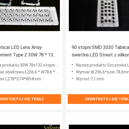
tical LED Lens Array
90 stopni SMD 3030 Tablic
ement Type 2 30W 78 * 132
świetlna LED Street z silik
uszczelką
:30W 78x132 stopni Zamienna matryca soczewek LED Typ 2 Cree Optical Lens
Nazwa produktu:Soczewka Led Str
r obiektywu:L256,6 * W78,6 * 9,1 mm
Wymiar:dł.256,6*szer.78,6m
ator:L278*S74*W54mm
Wzrost:7,1 mm
KONTAKTUJ SIĘ TERAZ
SKONTAKTUJ SIĘ TERA