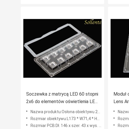
Soczewka z matrycą LED 60 stopni
Moduł o
2x6 do elementów oświetlenia LED
Lens A
o mocy 12 W.
Lens
Nazwa produktu:Osłona obiektywu 2x6 Led Array 60x60 stopni dla 12 watowych elementów oświetlenia LED
Nazwa produktu:
Rozmiar obiektywu:L173 * W71,4 * H11,5MM
Rozmia
Rozmiar PCB:Dł. 146 x szer. 43 x wys. 1,5 mm
Rozmiar