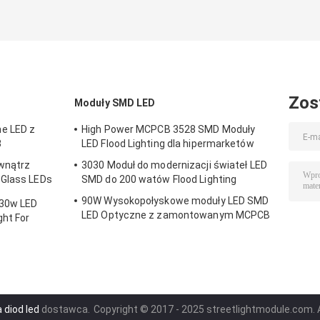
Zos
Moduły SMD LED
e LED z
High Power MCPCB 3528 SMD Moduły
3
LED Flood Lighting dla hipermarketów
wnątrz
3030 Moduł do modernizacji świateł LED
 Glass LEDs
SMD do 200 watów Flood Lighting
90W Wysokopołyskowe moduły LED SMD
 30w LED
LED Optyczne z zamontowanym MCPCB
ght For
 diod led
dostawca.
Copyright © 2017 - 2025 streetlightmodule.com. 