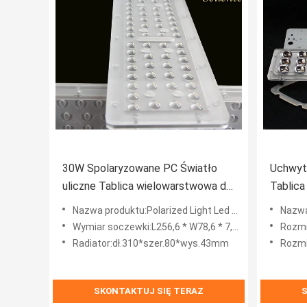
30W Spolaryzowane PC Światło
Uchwyt 
uliczne Tablica wielowarstwowa do
Tablica
lampy High Way Led
Lutown
Nazwa produktu:Polarized Light Led Opticla Array Lens z optymalnym rozsyłem światła
Nazwa produktu:T
Wymiar soczewki:L256,6 * W78,6 * 7,1 mm
Rozmia
Radiator:dł.310*szer.80*wys.43mm
Rozmia
SKONTAKTUJ SIĘ TERAZ
S