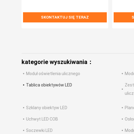
SKONTAKTUJ SIĘ TERAZ
S
kategorie wyszukiwania：
Moduł oświetlenia ulicznego
Modu
Tablica obiektywów LED
Zest
ulic
Szklany obiektyw LED
Plan
Uchwyt LED COB
Osło
Soczewki LED
Modu