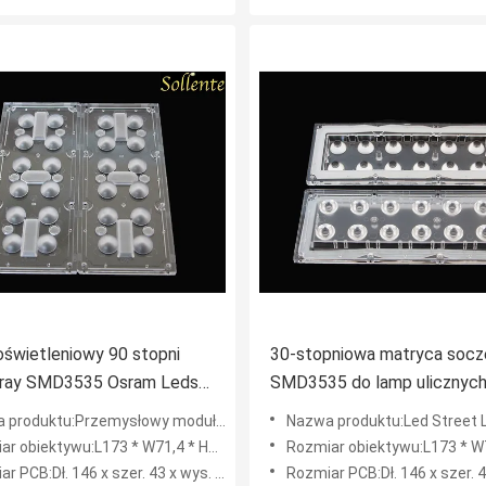
świetleniowy 90 stopni
30-stopniowa matryca soc
rray SMD3535 Osram Leds
SMD3535 do lamp ulicznych
modułów oświetlenia
Przemysłowy moduł oświetleniowy 90 stopni Soczewki do diod LED SMD 3030 Osram
Nazwa produktu:Led Street Light Lens Array 30 stopni do modułów oświetlenia
zewnętrznego
r obiektywu:L173 * W71,4 * H10,7MM
Rozmiar obiektywu:L173 * W71,4 
 PCB:Dł. 146 x szer. 43 x wys. 1,5 mm
Rozmiar PCB:Dł. 146 x szer. 43 x w