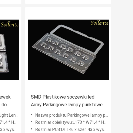
zewek
SMD Plastikowe soczewki led
 do
Array Parkingowe lampy punktowe
Soczewka komponentowa do XTE
 zewnętrznego SMD 3535
Nazwa produktu:Parkingowe lampy punktowe Soczewka komponentowa, soczewka LED 12 matryc z tworzywa sztucznego do XTE
* H11,5MM
Rozmiar obiektywu:L173 * W71,4 * H11,5MM
ys. 1,5 mm
Rozmiar PCB:Dł. 146 x szer. 43 x wys. 1,5 mm