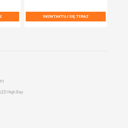
Z
SKONTAKTUJ SIĘ TERAZ
ght
LED High Bay