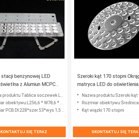
stacji benzynowej LED
Szeroki kąt 170 stopni Okrą
 świetlna z Alumiun MCPCB
matryca LED do oświetlenia
ica XTE
sufitowego SMD LED
ablica soczewek LED z lutowaniem Alumiun MCPCB XTE do oświetlenia stacji benzynowej
Nazwa produktu:Szeroki kąt 170 stopni Okrągły układ soczewek LED do lamp
r obiektywu:L256,6 * W78,6 * 9,1 mm
Rozmiar obiektywu:Średnica160 mm x w
r PCB:Dł.228*szer.53*wys.1,5 mm
Kąt wiązki:170 stopni
KONTAKTUJ SIĘ TERAZ
SKONTAKTUJ SIĘ TERA