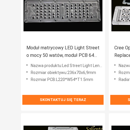
Moduł matrycowy LED Light Street
Cree Op
o mocy 50 watów, moduł PCB 64
Replac
Led SMD 3030
Stopni
Nazwa produktu:Led Street Light Lens Array 50 watów dla modułu PCB 64 Led SMD 3030
Nazwa produktu
Rozmiar obiektywu:236x70x6,9mm
Rozmia
Rozmiar PCB:L220*W54*T1.5mm
Radi
SKONTAKTUJ SIĘ TERAZ
S