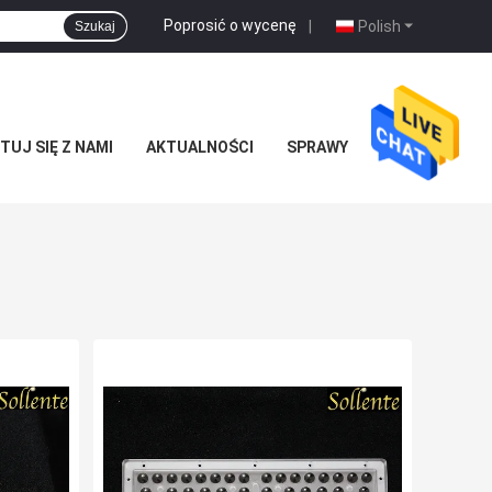
Poprosić o wycenę
|
Polish
Szukaj
UJ SIĘ Z NAMI
AKTUALNOŚCI
SPRAWY