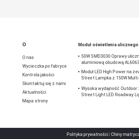
O
Moduł oświetlenia ulicznego
50W SMD3030 Oprawy uliczn
O nas
aluminiową obudową AL606
Wycieczka po fabryce
Moduł LED High Power na ze
Kontrola jakości
Street Lampka z 150W Multi
Skontaktuj się z nami
LENS
Wysoka wydajność Outdoor
Aktualności
Street Light LED Roadway Li
Mapa strony
Garden
Polityka prywatności
|
Chiny matryca