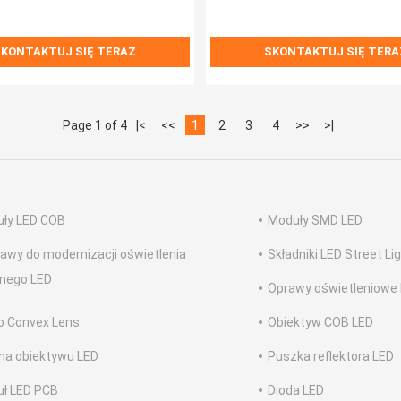
KONTAKTUJ SIĘ TERAZ
SKONTAKTUJ SIĘ TERA
Page 1 of 4
|<
<<
1
2
3
4
>>
>|
ły LED COB
Moduły SMD LED
awy do modernizacji oświetlenia
Składniki LED Street Li
znego LED
Oprawy oświetleniowe 
o Convex Lens
Obiektyw COB LED
na obiektywu LED
Puszka reflektora LED
ł LED PCB
Dioda LED