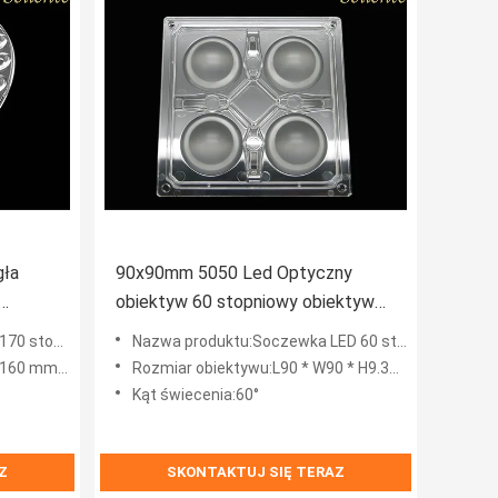
gła
90x90mm 5050 Led Optyczny
obiektyw 60 stopniowy obiektyw
SMD Led
y sufitowej LED SMD
Nazwa produktu:Soczewka LED 60 stopni 4 w jednym do SMD 5050, wodoodporna soczewka optyczna 90x90mm
ys. 5,38 mm
Rozmiar obiektywu:L90 * W90 * H9.33 MM
Kąt świecenia:60°
Z
SKONTAKTUJ SIĘ TERAZ