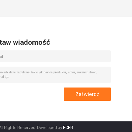
taw wiadomość
All Rights Reserved. Developed by
ECER