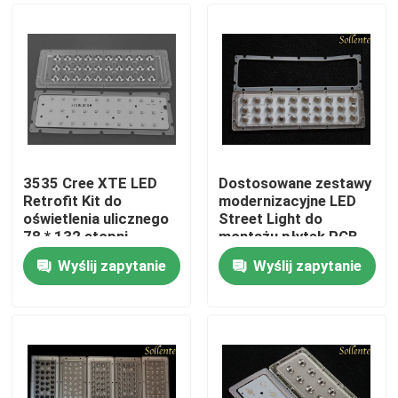
3535 Cree XTE LED
Dostosowane zestawy
Retrofit Kit do
modernizacyjne LED
oświetlenia ulicznego
Street Light do
78 * 132 stopni
montażu płytek PCB
Bridgelux Chips
Wyślij zapytanie
Wyślij zapytanie
Dom
O nas
Łączność