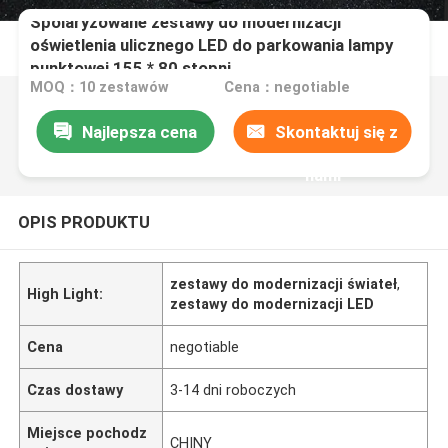
Spolaryzowane zestawy do modernizacji
oświetlenia ulicznego LED do parkowania lampy
punktowej 155 * 80 stopni
MOQ：10 zestawów
Cena：negotiable
Najlepsza cena
Skontaktuj się z
nami
OPIS PRODUKTU
zestawy do modernizacji świateł
,
High Light:
zestawy do modernizacji LED
Cena
negotiable
Czas dostawy
3-14 dni roboczych
Miejsce pochodz
CHINY