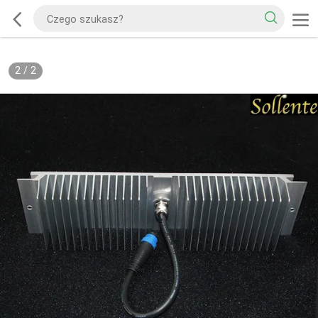
2
/
2