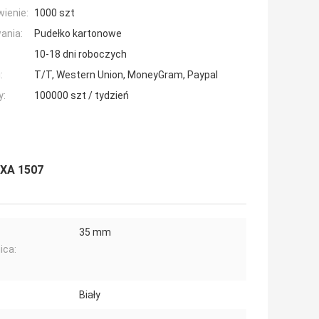
ienie:
1000 szt
ania:
Pudełko kartonowe
10-18 dni roboczych
:
T/T, Western Union, MoneyGram, Paypal
y:
100000 szt / tydzień
CXA 1507
35 mm
ica:
Biały