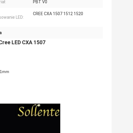
iał:
PBT V0
CREE CXA 1507 1512 1520
owanie LED:
a
 Cree LED CXA 1507
 11mm