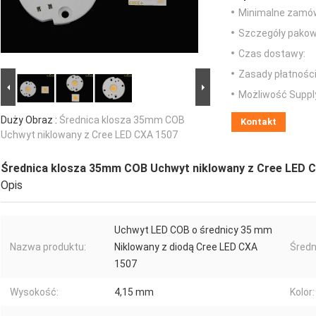
Minimalne zamów
Szczegóły pakow
Czas dostawy:
Zasady płatności
Możliwość Suppl
Duży Obraz :
Średnica klosza 35mm COB
Kontakt
Uchwyt niklowany z Cree LED CXA 1507
Średnica klosza 35mm COB Uchwyt niklowany z Cree LED 
Opis
Uchwyt LED COB o średnicy 35 mm
Nazwa produktu:
Niklowany z diodą Cree LED CXA
Średn
1507
Wysokość:
4,15 mm
Kolor: