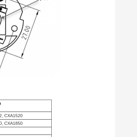
D
2, CXA1520
0, CXA1850