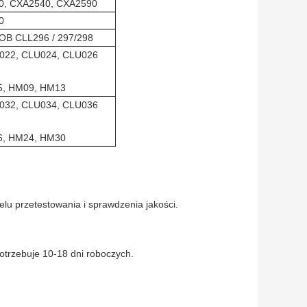
0, CXA2540, CXA2590
0
 COB CLL296 / 297/298
LL022, CLU024, CLU026
05, HM09, HM13
LL032, CLU034, CLU036
16, HM24, HM30
u przetestowania i sprawdzenia jakości.
otrzebuje 10-18 dni roboczych.