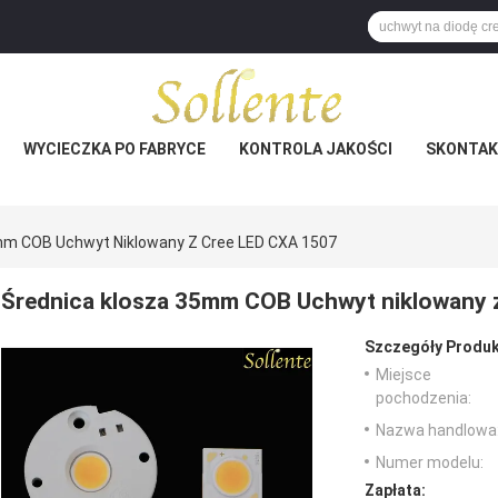
WYCIECZKA PO FABRYCE
KONTROLA JAKOŚCI
SKONTAKT
mm COB Uchwyt Niklowany Z Cree LED CXA 1507
Średnica klosza 35mm COB Uchwyt niklowany 
Szczegóły Produk
Miejsce
pochodzenia:
Nazwa handlowa
Numer modelu:
Zapłata: