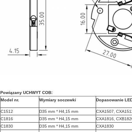
Powiązany UCHWYT COB:
Model nr.
Wymiary soczewki
Dopasowanie LE
C1512
D35 mm * H4,15 mm
CXA1507, CXA151
C1816
D35 mm * H4,15 mm
CXA1816, CXB182
C1830
D35 mm * H4,15 mm
CXA1830