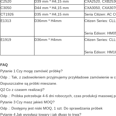
C2520
D39 mm * H4,15 mm
CXA2520, CXB253
C3050
D44 mm * H4,15 mm
CXA3050, CXA307
CT1926
D35 mm * H4,15 mm
Seria Citizen: AC
E1313
D36mm * H4mm
Citizen Series: C
Seria Edison: HM
E1919
D36mm * H4mm
Citizen Series: C
Seria Edison: HM
FAQ
Pytanie 1
Czy mogę zamówić próbkę?
Odp .: Tak, z zadowoleniem przyjmujemy przykładowe zamówienie w cel
Dopuszczalne są próbki mieszane.
Q2
Co z czasem realizacji?
Odp .: Próbka potrzebuje 4-6 dni roboczych, czas produkcji masowej p
Pytanie 3
Czy masz jakieś MOQ?
Odp .: Dostępny jest niski MOQ, 1 szt. Do sprawdzania próbek
Pytanie 4
Jak wysyłasz towary i jak długo to trwa?