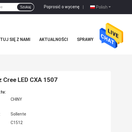
Poprosić o wycenę
|
Polish
Szukaj
UJ SIĘ Z NAMI
AKTUALNOŚCI
SPRAWY
z Cree LED CXA 1507
tu:
CHINY
:
Sollente
C1512