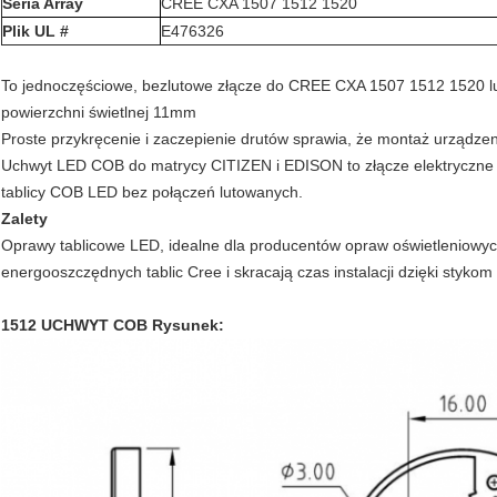
Seria Array
CREE CXA 1507 1512 1520
Plik UL #
E476326
To jednoczęściowe, bezlutowe złącze do CREE CXA 1507 1512 1520 
powierzchni świetlnej 11mm
Proste przykręcenie i zaczepienie drutów sprawia, że ​​montaż urządzeni
Uchwyt LED COB do matrycy CITIZEN i EDISON to złącze elektryczne i
tablicy COB LED bez połączeń lutowanych.
Zalety
Oprawy tablicowe LED, idealne dla producentów opraw oświetleniowyc
energooszczędnych tablic Cree i skracają czas instalacji dzięki styko
1512 UCHWYT COB Rysunek: