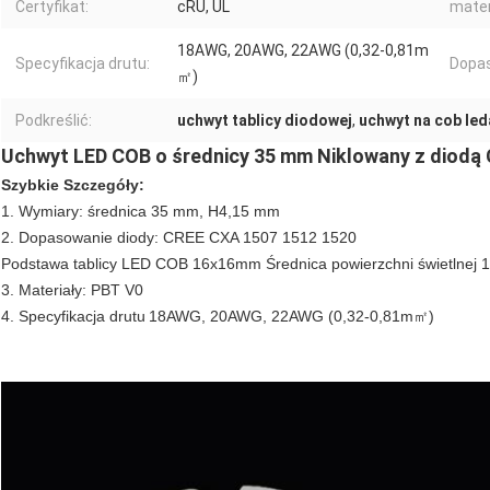
Certyfikat:
cRU, UL
mater
18AWG, 20AWG, 22AWG (0,32-0,81m
Specyfikacja drutu:
Dopas
㎡)
Podkreślić:
uchwyt tablicy diodowej
,
uchwyt na cob led
Uchwyt LED COB o średnicy 35 mm Niklowany z diodą
Szybkie Szczegóły:
1. Wymiary: średnica 35 mm, H4,15 mm
2. Dopasowanie diody: CREE CXA 1507 1512 1520
Podstawa tablicy LED COB 16x16mm Średnica powierzchni świetlnej
3. Materiały: PBT V0
4. Specyfikacja drutu
18AWG, 20AWG, 22AWG (0,32-0,81m㎡)