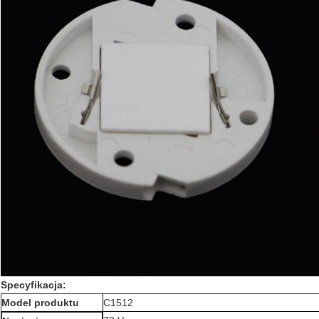
Specyfikacja:
Model produktu
C1512