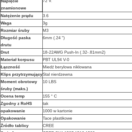
72 V.
Napięcie
znamionowe
Natężenie prądu
3.6
Waga
3g
Rozmiar śruby
M3
Długość paska
6mm (.24 ")
drutu
Drut
18-22AWG Push-In (.32-.81mm2)
Materiał korpusu
PBT UL94 V-0
Łączność
Miedź berylowa niklowana
Klips przytrzymujący
Stal nierdzewna
Moment obrotowy
10 LBS
śruby (maks.)
Ocena temp
155 ° C
Zgodny z RoHS
tak
opakowanie
1000 w kartonie
Opakowanie
Tace plastikowe
Źródło tablicy
CREE