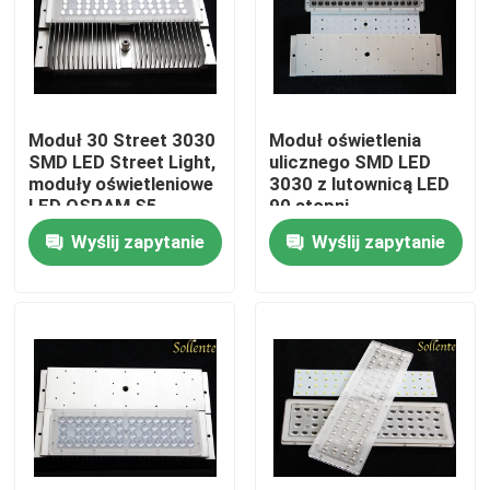
O nas
Wycieczka po fabryce
Moduł 30 Street 3030
Moduł oświetlenia
SMD LED Street Light,
ulicznego SMD LED
moduły oświetleniowe
3030 z lutownicą LED
Kontrola jakości
LED OSRAM S5
90 stopni
Wyślij zapytanie
Wyślij zapytanie
Skontaktuj się z nami
Aktualności
Sprawy
Moduł oświetlenia ulicznego