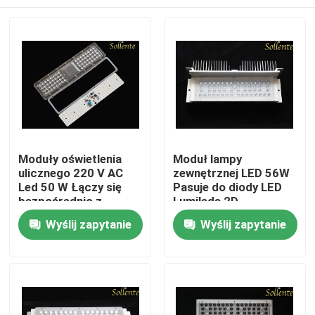
Moduły oświetlenia
Moduł lampy
ulicznego 220 V AC
zewnętrznej LED 56W
Led 50 W Łączy się
Pasuje do diody LED
bezpośrednio z
Lumileds 2D
napięciem sieciowym
Dom
Wyślij zapytanie
Wyślij zapytanie
prądu przemiennego
Produkty
Filmy