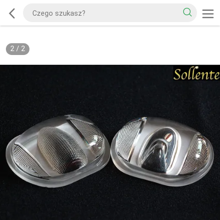
2
/
2